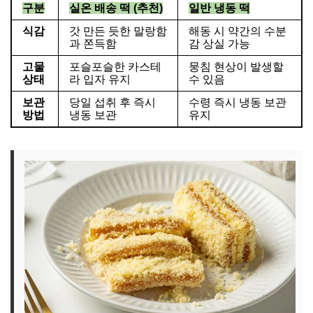
구분
실온 배송 떡 (추천)
일반 냉동 떡
식감
갓 만든 듯한 말랑함
해동 시 약간의 수분
과 쫀득함
감 상실 가능
고물
포슬포슬한 카스테
뭉침 현상이 발생할
상태
라 입자 유지
수 있음
보관
당일 섭취 후 즉시
수령 즉시 냉동 보관
방법
냉동 보관
유지