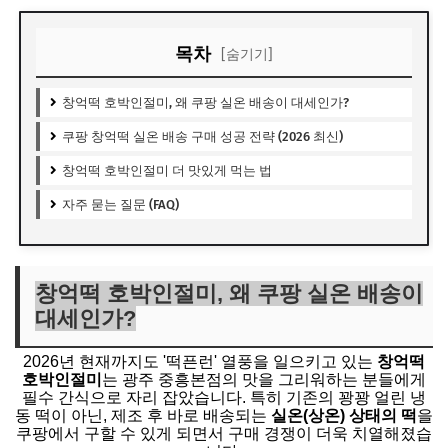
목차
[숨기기]
창억떡 호박인절미, 왜 쿠팡 실온 배송이 대세인가?
쿠팡 창억떡 실온 배송 구매 성공 전략 (2026 최신)
창억떡 호박인절미 더 맛있게 먹는 법
자주 묻는 질문 (FAQ)
창억떡 호박인절미, 왜 쿠팡 실온 배송이
대세인가?
2026년 현재까지도 '떡픈런' 열풍을 일으키고 있는
창억떡
호박인절미
는 광주 중흥본점의 맛을 그리워하는 분들에게
필수 간식으로 자리 잡았습니다. 특히 기존의 꽝꽝 얼린 냉
동 떡이 아닌, 제조 후 바로 배송되는
실온(상온) 상태의 떡
을
쿠팡에서 구할 수 있게 되면서 구매 경쟁이 더욱 치열해졌습